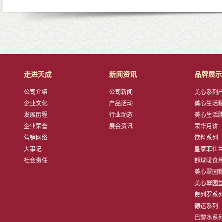
走进天成
新闻资讯
品牌展示
公司介绍
公司新闻
美心系列产品
企业文化
产品活动
美心生活粽子
发展历程
行业动态
美心生活腊肠
企业荣誉
展会资讯
荣华月饼
营销网络
饮料系列
大事记
皇家菲仕兰子
社会责任
狮球唛食用油
美心翠园粽子
美心翠园盆菜
费列罗系
德运系列
巴黎水系