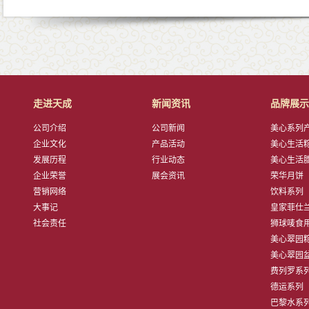
走进天成
新闻资讯
品牌展示
公司介绍
公司新闻
美心系列产品
企业文化
产品活动
美心生活粽子
发展历程
行业动态
美心生活腊肠
企业荣誉
展会资讯
荣华月饼
营销网络
饮料系列
大事记
皇家菲仕兰子
社会责任
狮球唛食用油
美心翠园粽子
美心翠园盆菜
费列罗系
德运系列
巴黎水系